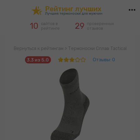
hotel_class
Рейтинг лучших
Лучшие термоноски для мужчин
10
сайтов в
29
проверенных
рейтинге
отзывов
Вернуться к рейтингам
>
Термоноски Сплав Tactical
Отзывы: 0
3.3 из 5.0